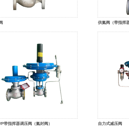
阀
供氮阀（带指挥
YVP带指挥器调压阀（氮封阀）
自力式减压阀