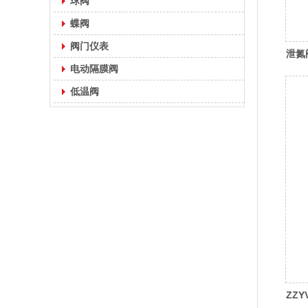
球阀
蝶阀
阀门仪表
泄氮
电动隔膜阀
低温阀
ZZ