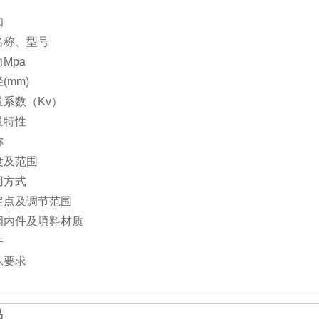
知
名称、型号
Mpa
(mm)
量系数（Kv）
量特性
称
度及范围
用方式
定点及调节范围
阀内件及填料材质
件
殊要求
品