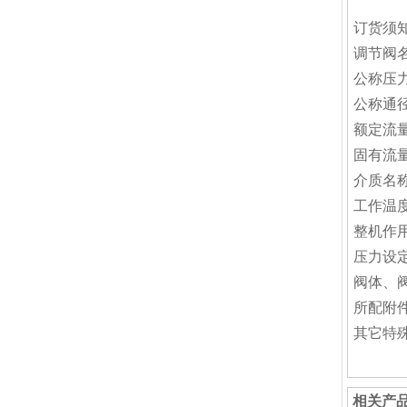
订货须
调节阀
公称压力
公称通径
额定流
固有流
介质名
工作温
整机作
压力设
阀体、
所配附
其它特
相关产