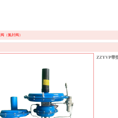
压阀（氮封阀）
ZZYVP