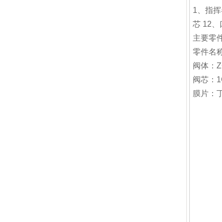
1、指挥
芯 12
主要零
零件名
阀体：ZG2
阀芯：1Cr
膜片：