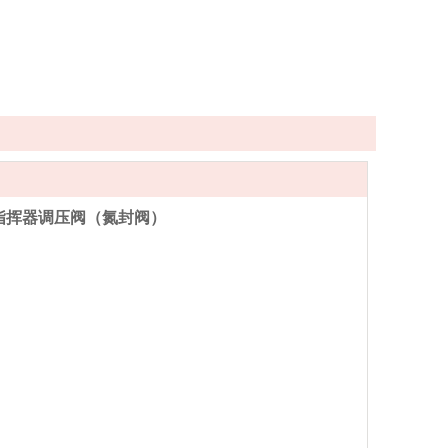
带指挥器调压阀（氮封阀）