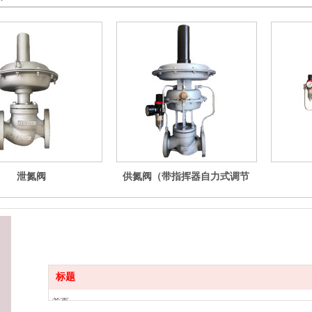
泄氮阀
供氮阀（带指挥器自力式调节
阀）
标题
首页