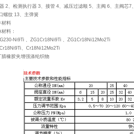
器 2、检测执行器 3、接管 4、减压过滤顺 5、主阀 6、主阀芯7、
、口螺纹 13、主弹簧
件材料
称材料：
30-Ni9Ti 、ZG1Cr18Ni9Ti 、ZG1Cr18Ni12Mo2Ti
18Ni9Ti、Cr18Ni12Mo2Ti
丁腈橡胶夹增强涤纶织物