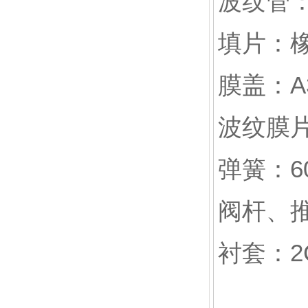
波纹管：1
填片：橡
膜盖：A
波纹膜
弹簧：60
阀杆、推杆
衬套：2C