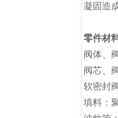
凝固造
零件材
阀体、阀盖
阀芯、阀
软密封
填料：