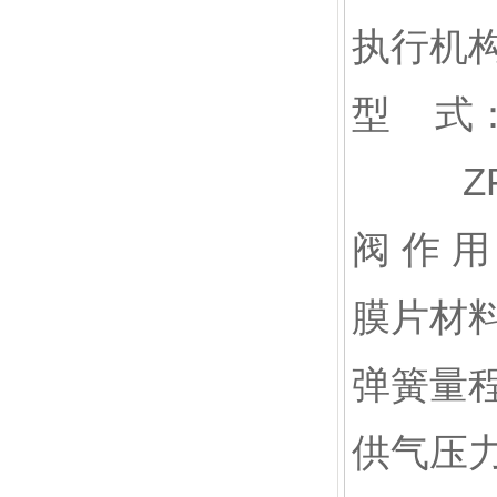
执行机
型 式
ZP280
阀 作 
膜片材
弹簧量程：
供气压力：