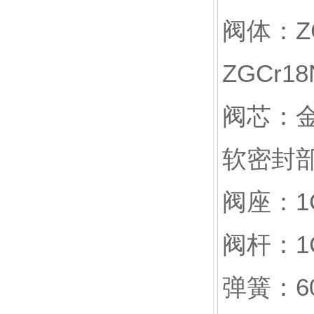
阀体：ZG
ZGCr18
阀芯：金属
软密封部
阀座：1Cr
阀杆：1Cr
弹簧：60